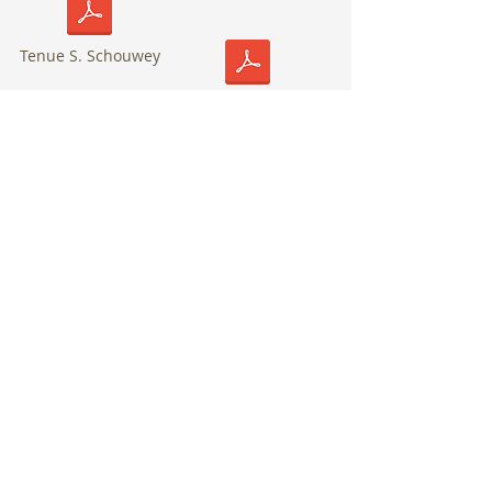
Tenue S. Schouwey
Tenue Anne T. Martin
Tenue D. Fernandez PASSERELLE
École Prizma de Boulogne-Billancourt
22 rue de la Belle-Feuille - 92100
BOULOGNE-BILLANCOURT - Tél :
01 46 03
96 73
-
contact@ecoledartprizma.fr
Association Loi 1901 à but non lucratif - N°
SIRET :
78530725700044
- Code APE : 8552Z
© 2025 Ecole Prizma
Mentions Légales