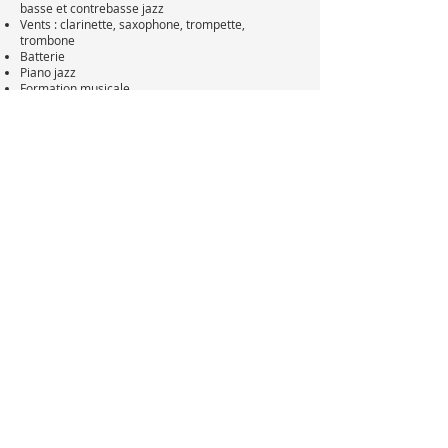
basse et contrebasse jazz
Vents : clarinette, saxophone, trompette,
trombone
Batterie
Piano jazz
Formation musicale
Pratique et coaching de groupes (tous styles)
Big Band
Beatmaking
DANSE - enfants à partir de 4 ans, adolescents
et adultes
Danse classique
Danse contemporaine
Danse modern'jazz et
street dance
PEINTURE
- enfants à partir de 4 ans,
adolescents & adultes
THÉÂTRE
& COMÉDIE MUSICALE - enfants à
partir de 7/8 ans et adolescents