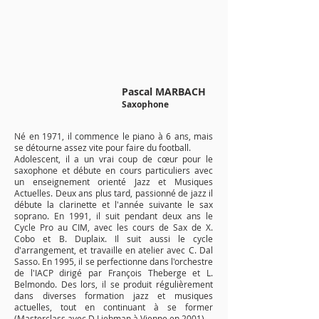
Pascal MARBACH
Saxophone
​Né en 1971, il commence le piano à 6 ans, mais
se détourne assez vite pour faire du football.
Adolescent, il a un vrai coup de cœur pour le
saxophone et débute en cours particuliers avec
un enseignement orienté Jazz et Musiques
Actuelles. Deux ans plus tard, passionné de jazz il
débute la clarinette et l'année suivante le sax
soprano. En 1991, il suit pendant deux ans le
Cycle Pro au CIM, avec les cours de Sax de X.
Cobo et B. Duplaix. Il suit aussi le cycle
d'arrangement, et travaille en atelier avec C. Dal
Sasso. En 1995, il se perfectionne dans l'orchestre
de l'IACP dirigé par François Theberge et L.
Belmondo. Des lors, il se produit régulièrement
dans diverses formation jazz et musiques
actuelles, tout en continuant à se former
(Masterclass avec D.Liebman à Vienne en 2001).