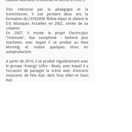
Très intéressé par la pédagogie et la
transmission, il suit pendant deux ans la
formation du CEFEDEM Rhône-Alpes et obtient le
D.E Musiques Actuelles en 2002, année de sa
création.
En 2007, il monte le projet Electro-Jazz
"Holosuite", duo saxophone - batterie plus
machines, avec lequel il se produit au New
Morning et realise quelques titres en
autoproduction.
​​A partir de 2010, il se produit régulièrement avec
le groupe "Anergy" (Afro - Beat), avec lequel il a
l'occasion de partager la scène avec d'anciens
musiciens de Fela Kuti, dont Tony Allen et Seun
Kuti.
Anergy Afrobeat Live à la Machine Du Moulin
Rouge (2010). Ces dernières années il se produit
surtout dans des petites formations jazz et se
consacre à l'enseignement et la transmission.
Au-delà des fondamentaux de la pratique
instrumentale (travail du son, du phrasé, justesse,
etc.), sa pédagogie est orientée vers le jazz et les
musiques actuelles, avec notamment une part
importante consacrée à l'improvisation et à
l'interprétation des standards.​​